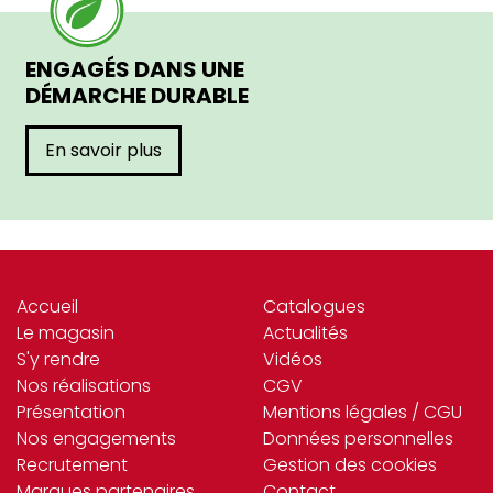
ENGAGÉS DANS UNE
DÉMARCHE DURABLE
En savoir plus
Accueil
Catalogues
Le magasin
Actualités
S'y rendre
Vidéos
Nos réalisations
CGV
Présentation
Mentions légales / CGU
Nos engagements
Données personnelles
Recrutement
Gestion des cookies
Marques partenaires
Contact