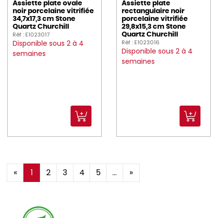
Assiette plate ovale
Assiette plate
noir porcelaine vitrifiée
rectangulaire noir
34,7x17,3 cm Stone
porcelaine vitrifiée
Quartz Churchill
29,8x15,3 cm Stone
Réf : E1023017
Quartz Churchill
Disponible sous 2 à 4
Réf : E1023016
Disponible sous 2 à 4
semaines
semaines
«
1
2
3
4
5
...
»