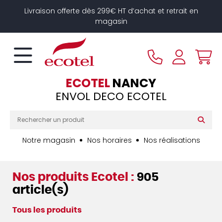
Panneau de gestion des cookies
Livraison offerte dès 299€ HT d’achat et retrait en
magasin
ECOTEL
NANCY
ENVOL DECO ECOTEL
Notre magasin
Nos horaires
Nos réalisations
Nos produits Ecotel :
905
article(s)
Tous les produits