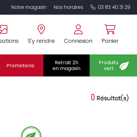
Notre magasin
Nos horaires
03 83 40 31 29
sations
S'y rendre
Connexion
Panier
Retrait 2h
Produits
Promotions
en magasin
vert
0
Résultat(s)