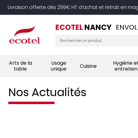
Panneau de gestion des cookies
Livraison offerte dès 299€ HT d’achat et retrait en ma
ECOTEL
NANCY
ENVOL
Arts de la
Usage
Hygiène e
Cuisine
table
unique
entretien
Nos Actualités